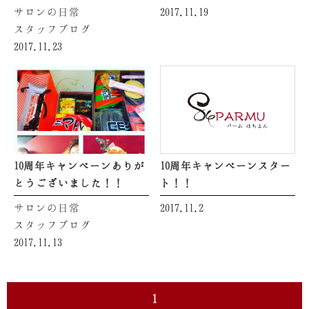
サロンの日常
2017.11.19
スタッフブログ
2017.11.23
10周年キャンペーンありが
10周年キャンペーンスター
とうございました！！
ト！！
サロンの日常
2017.11.2
スタッフブログ
2017.11.13
1