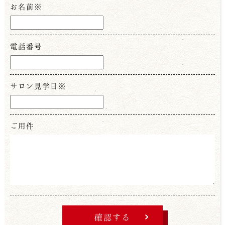
お名前※
電話番号
サロン見学日※
ご用件