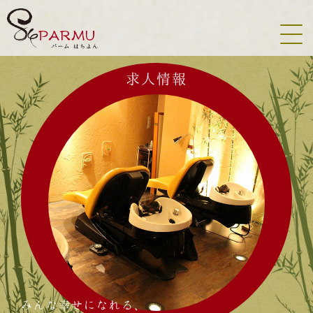
トップ
メニュー
スタッフ
アクセス
コンセプト
求人情報
クーポン
ブログ
質問
求人情報
新着情報
商品紹介
スタイル
オプション
WEB予約
エステメニュー
Tel:045-912-9984
受付時間 09:00〜17:00
みんな幸せになれる、