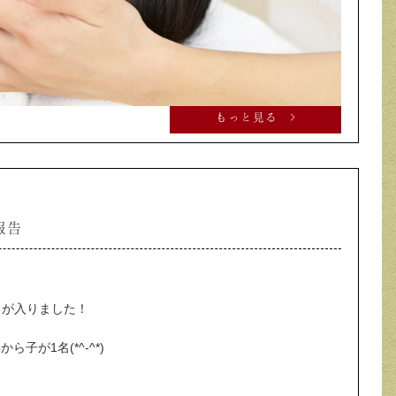
もっと見る >
ご報告
フが入りました！
子が1名(*^-^*)