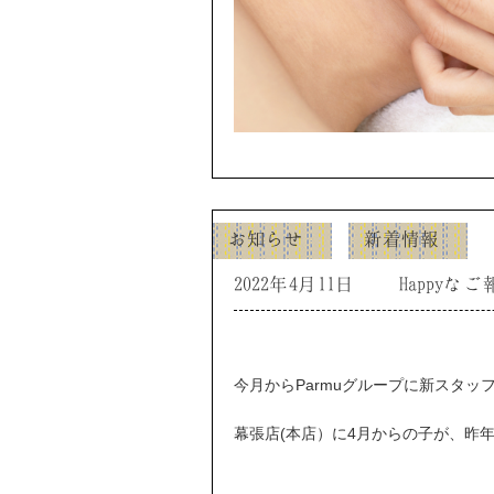
お知らせ
新着情報
2022年4月11日
Happyな
今月からParmuグループに新スタッ
幕張店(本店）に4月からの子が、昨年から