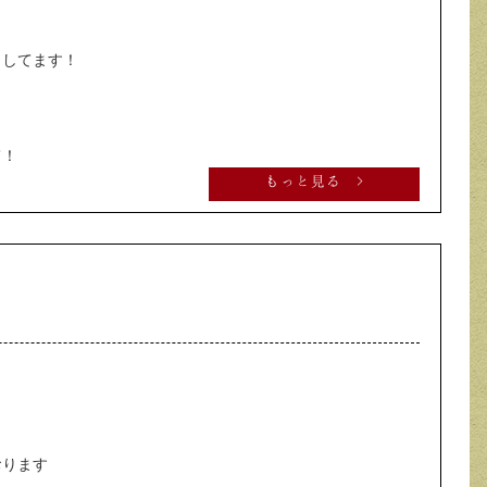
クしてます！
て！
もっと見る >
ります