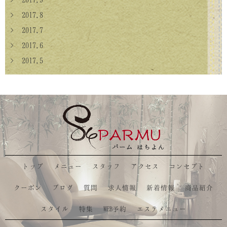
> 2017.8
> 2017.7
> 2017.6
> 2017.5
トップ
メニュー
スタッフ
アクセス
コンセプト
クーポン
ブログ
質問
求人情報
新着情報
商品紹介
スタイル
特集
WEB予約
エステメニュー