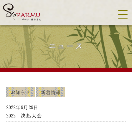
トップ
メニュー
スタッフ
アクセス
コンセプト
クーポン
ブログ
質問
求人情報
新着情報
商品紹介
ニュース
スタイル
オプション
WEB予約
エステメニュー
Tel:045-912-9984
受付時間 09:00〜17:00
お知らせ
新着情報
2022年9月29日
2022 決起大会